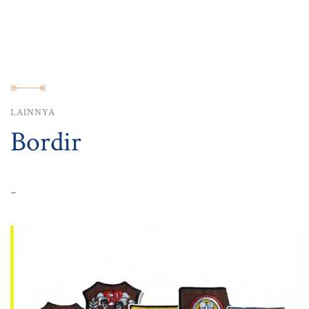
LAINNYA
Bordir
-