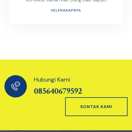
meningkatkan kualitas produk dan kenyamanan
SELENGKAPNYA
pemakai.
Hubungi Kami
085640679592
KONTAK KAMI