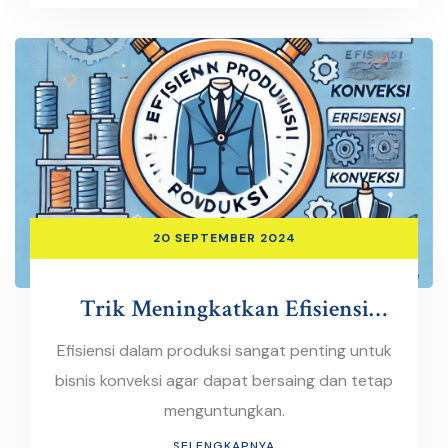
20 SEPTEMBER 2024
Trik Meningkatkan Efisiensi
Produksi di Bisnis Konveksi
Efisiensi dalam produksi sangat penting untuk
bisnis konveksi agar dapat bersaing dan tetap
menguntungkan.
SELENGKAPNYA