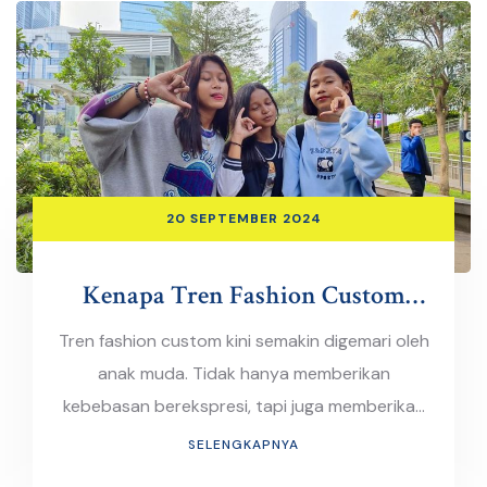
20 SEPTEMBER 2024
Kenapa Tren Fashion Custom
Semakin Populer di Kalangan
Tren fashion custom kini semakin digemari oleh
Anak Muda?
anak muda. Tidak hanya memberikan
kebebasan berekspresi, tapi juga memberikan
sentuhan unik yang membuat mereka berbeda
SELENGKAPNYA